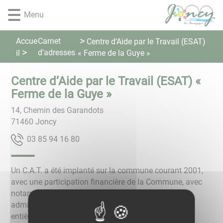
Lien
Lien
Lien
Lien
Panneau de gestion des cookies
Menu
d'accès
d'accès
d'accès
d'accès
rapide
rapide
rapide
rapide
au
au
à
au
Accue
Carnet
Centre d’Aide par le Travail (ESAT)
menu
contenu
la
pied
d'adresses
il
« Ferme de la Guye »
principal
recherche
de
page
Centre d’Aide par le Travail (ESAT) «
Ferme de la Guye »
14, Chemin des Garandots
71460
Joncy
08 61 49 58 30
Un C.A.T. a été implanté sur la commune courant 2001,
avec une participation financière de la Commune, avec
notamment une ferme et des ateliers, un bâtiment
administratif et un foyer d’hébergement construit
entièrement par la commune. Actuellement, une