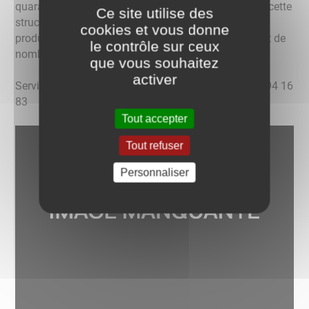
quarantaine de travailleurs handicapés évolue dans cette
Ce site utilise des
structure. Ce C.A.T. vous propose notamment des
cookies et vous donne
produits biologiques de leur fabrication et également de
le contrôle sur ceux
nombreuses prestations en espaces verts.
que vous souhaitez
activer
Service d’Accompagnement à la Vie Sociale : 03 85 94 16
83
Tout accepter
Tout refuser
Personnaliser