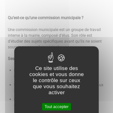
Qu’est-ce qu’une commission municipale ?
Une commission municipale est un groupe de travail
interne à la mairie, composé d’élus. Son rôle est
d’étudier des sujets spécifiques avant qu’ils ne soient
soumis au conseil municipal.
Ses missions principales :
Ce site utilise des
Étudier les dossiers et proposer des sujets de
cookies et vous donne
délibération
le contrôle sur ceux
Proposer des solutions ou des projets adaptés aux
que vous souhaitez
besoins du territoire
activer
Favoriser les échanges et la collaboration entre
élus sur une thématique donnée
Tout accepter