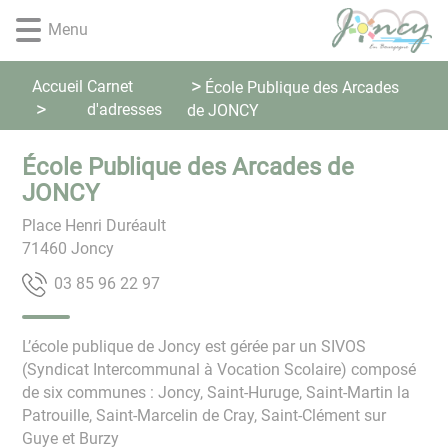
Lien
Lien
Lien
Lien
Panneau de gestion des cookies
Menu
d'accès
d'accès
d'accès
d'accès
rapide
rapide
rapide
rapide
au
au
à
au
Accueil
Carnet
École Publique des Arcades
menu
contenu
la
pied
d'adresses
de JONCY
principal
recherche
de
page
École Publique des Arcades de
JONCY
Place Henri Duréault
71460
Joncy
79 22 69 58 30
L’école publique de Joncy est gérée par un SIVOS
(Syndicat Intercommunal à Vocation Scolaire) composé
de six communes : Joncy, Saint-Huruge, Saint-Martin la
Patrouille, Saint-Marcelin de Cray, Saint-Clément sur
Guye et Burzy