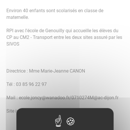
Environ 40 enfants sont scolarisés en classe de
maternelle.
RPI avec l'école de Genouilly qui accueille les élèves du
CP au CM2 - Transport entre les deux sites assuré par les
SIVOS
Directrice : Mme Marie-Jeanne CANON
Tél : 03 85 96 22 97
Mail : ecole.joncy@wanadoo.fr/0710274M@ac-dijon.fr
Site internet :
http://ele-joncy-71.ec.ac-dijon.fr/