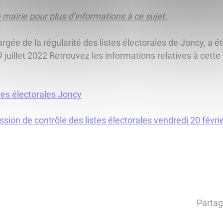
 mairie pour plus d’informations à ce sujet.
gée de la régularité des listes électorales de Joncy, a ét
 juillet 2022 Retrouvez les informations relatives à cette 
tes électorales Joncy
ion de contrôle des listes électorales vendredi 20 févri
Partag