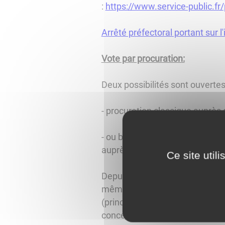
:
https://www.service-public.fr
Arrêté préfectoral portant sur 
Vote par procuration:
Deux possibilités sont ouvertes
- procuration classique auprès
- ou bien procuration en ligne s
auprès d'une autorité compétent
Ce site util
Depuis le 1er janvier 2022, vou
même liste électorale que vous,
(principale ou complémentaire).
concernée et devra se rendre d