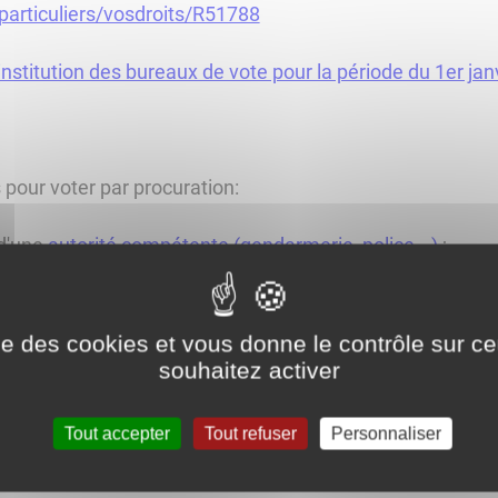
/particuliers/vosdroits/R51788
l'institution des bureaux de vote pour la période du 1er 
 pour voter par procuration:
 d'une
autorité compétente (gendarmerie, police...)
;
ur le site www.maprocuration.gouv.fr, sachant qu'il faudra 
e après la saisie de votre procuration en ligne.
ise des cookies et vous donne le contrôle sur 
souhaitez activer
s pouvez désormais donner procuration à une personne qui
 sous réserve que cette dernière soit inscrite sur une l
Tout accepter
Tout refuser
Personnaliser
 Le mandataire devra également avoir la qualité d'électeu
ans la commune du mandant pour voter à sa place (présent