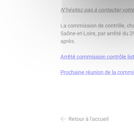
N’hésitez pas à contacter votre
La commission de contrôle, char
Saône-et-Loire, par arrêté du 29
après.
Arrêté commission contrôle lis
Prochaine réunion de la commiss
Retour à l'accueil