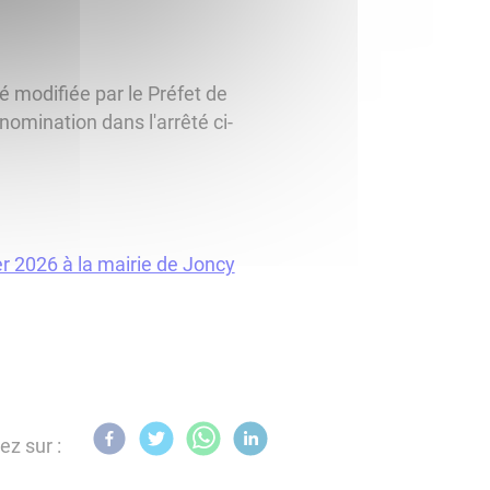
é modifiée par le Préfet de
nomination dans l'arrêté ci-
er 2026 à la mairie de Joncy
ez sur :