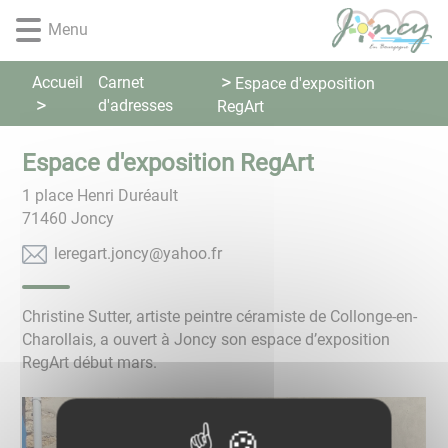
Lien
Lien
Lien
Lien
Panneau de gestion des cookies
Menu
d'accès
d'accès
d'accès
d'accès
rapide
rapide
rapide
rapide
au
au
à
au
Accueil
Carnet
Espace d'exposition
menu
contenu
la
pied
d'adresses
RegArt
principal
recherche
de
page
Espace d'exposition RegArt
1 place Henri Duréault
71460
Joncy
rf.oohay@ycnoj.tragerel
Christine Sutter, artiste peintre céramiste de Collonge-en-
Charollais, a ouvert à Joncy son espace d’exposition
RegArt début mars.