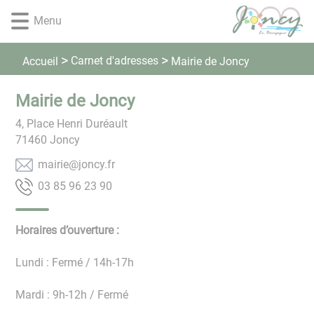
Lien
Lien
Lien
Lien
Panneau de gestion des cookies
Menu
d'accès
d'accès
d'accès
d'accès
rapide
rapide
rapide
rapide
au
au
à
au
Carnet d'adresses
Accueil
Mairie de Joncy
menu
contenu
la
pied
principal
recherche
de
Mairie de Joncy
page
4, Place Henri Duréault
71460
Joncy
rf.ycnoj@eiriam
09 32 69 58 30
Horaires d’ouverture :
Lundi : Fermé / 14h-17h
Mardi : 9h-12h / Fermé