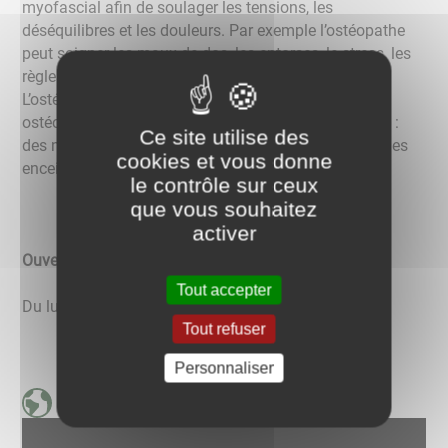
myofascial afin de soulager les tensions, les
déséquilibres et les douleurs. Par exemple l’ostéopathe
peut soigner les maux de dos, les entorses, le stress, les
règles douloureuses ou encore les migraines.
L’ostéopathie est à visée préventive et curative. Un
ostéopathe peut recevoir différents types de patients :
Ce site utilise des
des nourrissons, des enfants, des sportifs, des femmes
cookies et vous donne
enceintes ou encore des seniors.
le contrôle sur ceux
que vous souhaitez
activer
Ouverture du secrétariat :
Tout accepter
Du lundi au samedi de 9h à 13h puis de 14h à 19h
Tout refuser
Personnaliser
Page internet ostéopathe - Claire INACIO